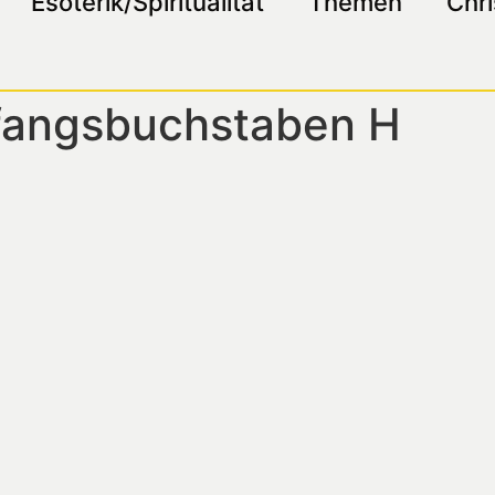
Esoterik/Spiritualität
Themen
Chri
fangsbuchstaben H