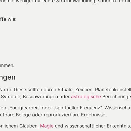
lchemie weniger für echte Stoffumwandlung, sondern für di
ffe wie:
nommen.
ungen
Natur. Diese sollten durch Rituale, Zeichen, Planetenkonste
n Symbole, Beschwörungen oder
astrologische
Berechnunge
n „Energiearbeit“ oder „spiritueller Frequenz“. Wissenschaf
üfbare Belege oder reproduzierbare Ergebnisse.
önlichem Glauben,
Magie
und wissenschaftlicher Erkenntnis.