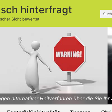
isch hinterfragt
ischer Sicht bewertet
gen alternativer Heilverfahren über die Sie Ihr 
Was ist Esoterik? Ist die Esoterik christlich?