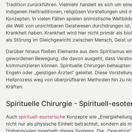
Tradition zurückführen. Vielmehr handelt es sich um ein
indigenen Heiltraditionen, religiösen Vorstellungen und
Konzepten. In vielen Fällen spielen animistische Weltbilde
die Welt von unsichtbaren Geistwesen durchdrungen ist, 
Krankheit haben. Krankheit wird hier nicht primär als b
als Störung im Gleichgewicht zwischen Mensch, Geist u
Darüber hinaus fließen Elemente aus dem Spiritismus ein
gewordenen Bewegung, die davon ausgeht, dass Versto
kommunizieren können. Spirituelle Chirurgen behaupten
Engeln oder „geistigen Ärzten“ geleitet. Diese Vorstellu
Heilprozess weg von überprüfbaren Methoden hin zu nic
Kräften.
Spirituelle Chirurgie - Spirituell-eso
Auch
spirituell-esoterische
Konzepte wie „Energieheilung“
nicht nur als physische Einheit betrachtet, sondern als 
Disharmonien innerhalb dieses Systems. Die „Operation“ 