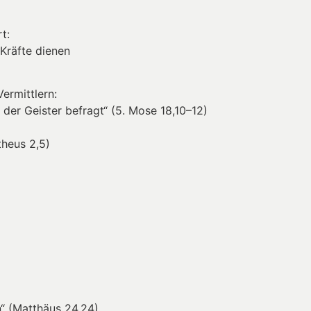
t:
 Kräfte dienen
ermittlern:
der Geister befragt“ (5. Mose 18,10–12)
theus 2,5)
“ (Matthäus 24,24)