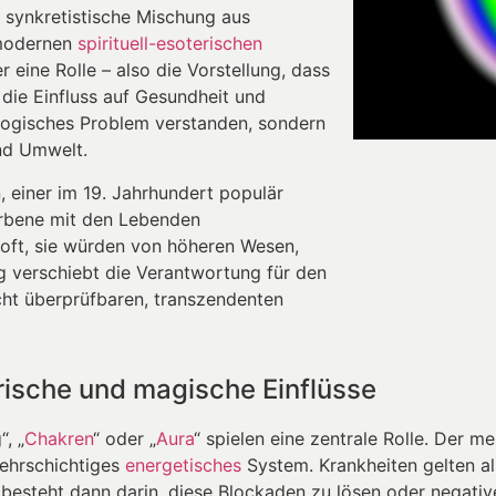
e synkretistische Mischung aus
 modernen
spirituell-esoterischen
r eine Rolle – also die Vorstellung, dass
die Einfluss auf Gesundheit und
iologisches Problem verstanden, sondern
nd Umwelt.
, einer im 19. Jahrhundert populär
rbene mit den Lebenden
 oft, sie würden von höheren Wesen,
ng verschiebt die Verantwortung für den
ht überprüfbaren, transzendenten
terische und magische Einflüsse
, „
Chakren
“ oder „
Aura
“ spielen eine zentrale Rolle. Der m
mehrschichtiges
energetisches
System. Krankheiten gelten a
besteht dann darin, diese Blockaden zu lösen oder negativ