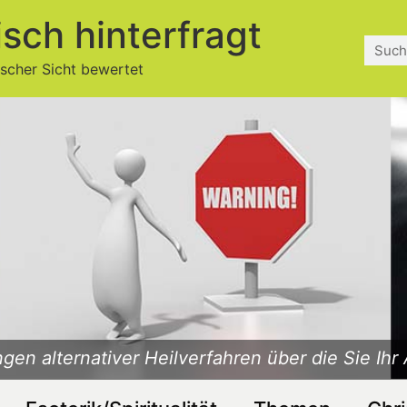
isch hinterfragt
ischer Sicht bewertet
Was ist Esoterik? Ist die Esoterik christlich?