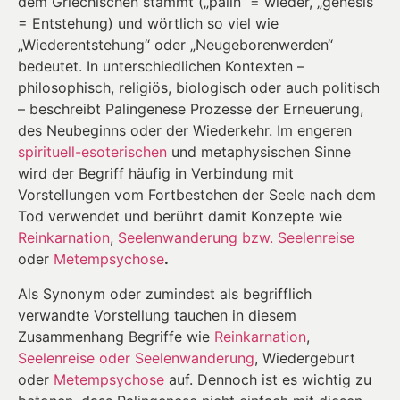
dem Griechischen stammt („palin“ = wieder, „genesis“
= Entstehung) und wörtlich so viel wie
„Wiederentstehung“ oder „Neugeborenwerden“
bedeutet. In unterschiedlichen Kontexten –
philosophisch, religiös, biologisch oder auch politisch
– beschreibt Palingenese Prozesse der Erneuerung,
des Neubeginns oder der Wiederkehr. Im engeren
spirituell-esoterischen
und metaphysischen Sinne
wird der Begriff häufig in Verbindung mit
Vorstellungen vom Fortbestehen der Seele nach dem
Tod verwendet und berührt damit Konzepte wie
Reinkarnation
,
Seelenwanderung bzw. Seelenreise
oder
Metempsychose
.
Als Synonym oder zumindest als begrifflich
verwandte Vorstellung tauchen in diesem
Zusammenhang Begriffe wie
Reinkarnation
,
Seelenreise oder Seelenwanderung
, Wiedergeburt
oder
Metempsychose
auf. Dennoch ist es wichtig zu