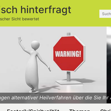
isch hinterfragt
ischer Sicht bewertet
gen alternativer Heilverfahren über die Sie Ihr 
Was ist Esoterik? Ist die Esoterik christlich?