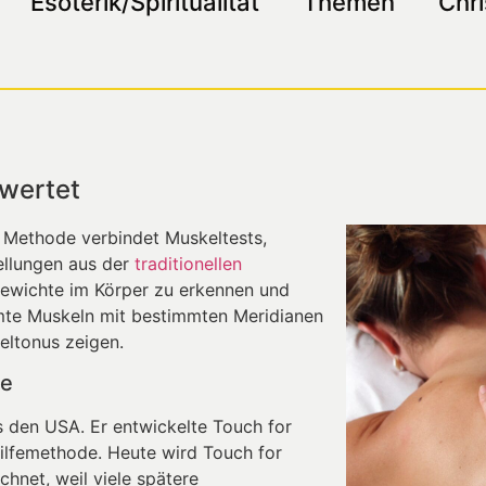
Esoterik/Spiritualität
Themen
Chri
ewertet
e Methode verbindet Muskeltests,
llungen aus der
traditionellen
ewichte im Körper zu erkennen und
mte Muskeln mit bestimmten Meridianen
eltonus zeigen.
ie
us den USA. Er entwickelte Touch for
thilfemethode. Heute wird Touch for
hnet, weil viele spätere