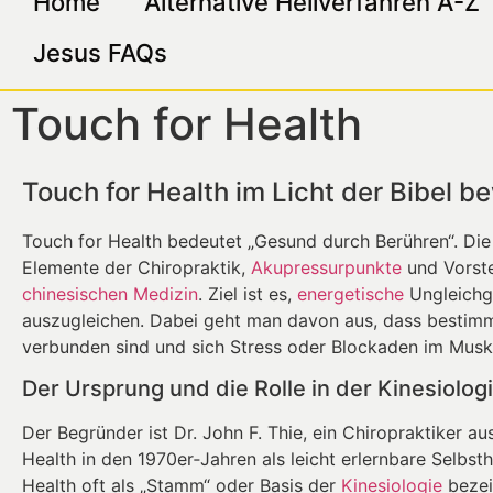
Home
Alternative Heilverfahren A-Z
Jesus FAQs
Touch for Health
Touch for Health im Licht der Bibel b
Touch for Health bedeutet „Gesund durch Berühren“. Di
Elemente der Chiropraktik,
Akupressurpunkte
und Vorste
chinesischen Medizin
. Ziel ist es,
energetische
Ungleichg
auszugleichen. Dabei geht man davon aus, dass bestim
verbunden sind und sich Stress oder Blockaden im Musk
Der Ursprung und die Rolle in der Kinesiolog
Der Begründer ist Dr. John F. Thie, ein Chiropraktiker a
Health in den 1970er‑Jahren als leicht erlernbare Selbs
Health oft als „Stamm“ oder Basis der
Kinesiologie
bezeic