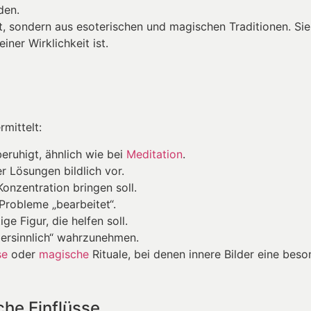
den.
, sondern aus esoterischen und magischen Traditionen. Sie
ner Wirklichkeit ist.
mittelt:
ruhigt, ähnlich wie bei
Meditation
.
er Lösungen bildlich vor.
Konzentration bringen soll.
Probleme „bearbeitet“.
ge Figur, die helfen soll.
bersinnlich“ wahrzunehmen.
se
oder
magische
Rituale, bei denen innere Bilder eine beso
che Einflüsse