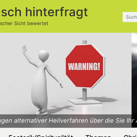
isch hinterfragt
ischer Sicht bewertet
Was ist Esoterik? Ist die Esoterik christlich?