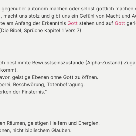
gegenüber autonom machen oder selbst göttlich machen w
8,1), macht uns stolz und gibt uns ein Gefühl von Macht und 
llte am Anfang der Erkenntnis
Gott
stehen und auf
Gott
geri
Die Bibel, Sprüche Kapitel 1 Vers 7).
ch bestimmte Bewusstseinszustände (Alpha‑Zustand) Zugan
bekommt.
davor, geistige Ebenen ohne Gott zu öffnen.
berei, Beschwörung, Totenbefragung.
rken der Finsternis.“
eren Räumen, geistigen Helfern und Energien.
onen, nicht biblischem Glauben.