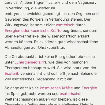
cervicalis“, dem Trigeminusnerv und dem Vagusnerv
in Verbindung, die wiederum
embryonalentwicklungsbedingt mit den Organen und
Geweben des Körpers in Verbindung stehen. Der
Wirkungsweg ist somit nicht
esoterisch
durch
Energien oder kosmische Kräfte
begründet, sondern
über Nervenreflexe, die wissenschaftlich erklärt
werden können. Es existieren gute wissenschaftliche
Abhandlungen zur Ohrakupunktur.
Die Ohrakupunktur ist keine Energietherapie (siehe
unter
„Energiemedizin“
), wie dies von manchen
Therapeuten behauptet wird. Sie wird stark von der
Esoterik
vereinnahmt und es fließt je nach Behandler
viel esoterisches Gedankengut mit ein.
Solange aber keine
kosmischen Kräfte
und
Energien
ins Spiel gebracht werden und
esoterische
Weltanschauungen außen vor bleiben, ist diese
Therapie als Reflextherapie aus biblischer Sicht in