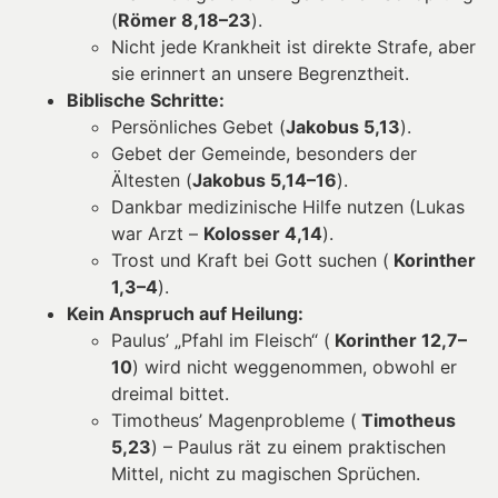
(
Römer 8,18–23
).
Nicht jede Krankheit ist direkte Strafe, aber
sie erinnert an unsere Begrenztheit.
Biblische Schritte:
Persönliches Gebet (
Jakobus 5,13
).
Gebet der Gemeinde, besonders der
Ältesten (
Jakobus 5,14–16
).
Dankbar medizinische Hilfe nutzen (Lukas
war Arzt –
Kolosser 4,14
).
Trost und Kraft bei Gott suchen (
Korinther
1,3–4
).
Kein Anspruch auf Heilung:
Paulus’ „Pfahl im Fleisch“ (
Korinther 12,7–
10
) wird nicht weggenommen, obwohl er
dreimal bittet.
Timotheus’ Magenprobleme (
Timotheus
5,23
) – Paulus rät zu einem praktischen
Mittel, nicht zu magischen Sprüchen.