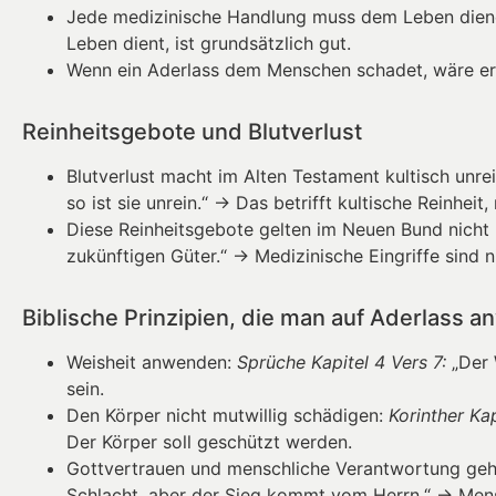
Jede medizinische Handlung muss dem Leben die
Leben dient, ist grundsätzlich gut.
Wenn ein Aderlass dem Menschen schadet, wäre er 
Reinheitsgebote und Blutverlust
Blutverlust macht im Alten Testament kultisch unrei
so ist sie unrein.“ → Das betrifft kultische Reinheit
Diese Reinheitsgebote gelten im Neuen Bund nicht
zukünftigen Güter.“ → Medizinische Eingriffe sind ni
Biblische Prinzipien, die man auf Aderlass 
Weisheit anwenden:
Sprüche Kapitel 4 Vers 7:
„Der 
sein.
Den Körper nicht mutwillig schädigen:
Korinther Kap
Der Körper soll geschützt werden.
Gottvertrauen und menschliche Verantwortung g
Schlacht, aber der Sieg kommt vom Herrn.“ → Mensc