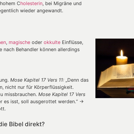
u hohem C
holesterin
, bei Migräne und
egentlich wieder angewandt.
hen
,
magische
oder
okkulte
Einflüsse,
Je nach Behandler können allerdings
tung.
Mose Kapitel 17 Vers 11:
„Denn das
, nicht nur für Körperflüssigkeit.
zu missbrauchen.
Mose Kapitel 17 Vers
r es isst, soll ausgerottet werden.“ →
tt.
ie Bibel direkt?