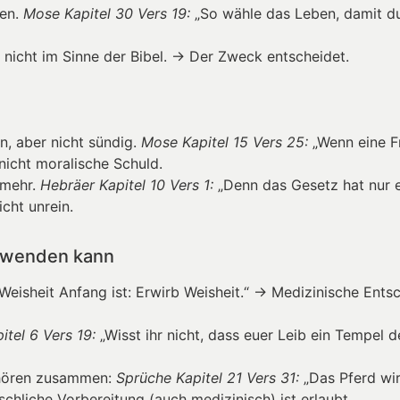
nen.
Mose Kapitel 30 Vers 19:
„So wähle das Leben, damit du
nicht im Sinne der Bibel. → Der Zweck entscheidet.
n, aber nicht sündig.
Mose Kapitel 15 Vers 25:
„Wenn eine Fr
, nicht moralische Schuld.
 mehr.
Hebräer Kapitel 10 Vers 1:
„Denn das Gesetz hat nur e
cht unrein.
anwenden kann
Weisheit Anfang ist: Erwirb Weisheit.“ → Medizinische Ents
itel 6 Vers 19:
„Wisst ihr nicht, dass euer Leib ein Tempel d
ehören zusammen:
Sprüche Kapitel 21 Vers 31:
„Das Pferd wir
hliche Vorbereitung (auch medizinisch) ist erlaubt.